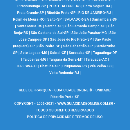
Pirassununga-SP
|
PORTO ALEGRE-RS
|
Porto Seguro-BA
|
Praia Grande-SP
|
Ribeirão Preto-SP
|
RIO DE JANEIRO-RJ
|
Rolim de Moura-RO
|
Salto-SP
|
SALVADOR-BA
|
Samambaia-DF
|
Santa Maria-RS
|
Santos-SP
|
São Bernardo Campo-SP
|
São
Borja-RS
|
São Caetano do Sul-SP
|
São João Paraíso-MG
|
São
José Campos-SP
|
São José do Rio Preto-SP
|
São Paulo
(Itaquera)-SP
|
São Pedro-SP
|
São Sebastião-SP
|
Sertãozinho-
SP
|
Sete Lagoas-MG
|
Sobral-CE
|
Sorocaba-SP
|
Taguatinga-DF
|
Taiobeiras-MG
|
Tangará da Serra-MT
|
Tarauacá-AC
|
TERESINA-PI
|
Ubatuba-SP
|
Uruguaiana-RS
|
Vila Velha-ES
|
Volta Redonda-RJ
|
REDE DE FRANQUIA - GUIA CIDADE ONLINE ® - UNIDADE:
Ribeirão Preto-SP
COPYRIGHT • 2006-2021 -
WWW.GUIACIDADEONLINE.COM.BR
-
TODOS OS DIREITOS RESERVADOS
POLÍTICA DE PRIVACIDADE E TERMOS DE USO