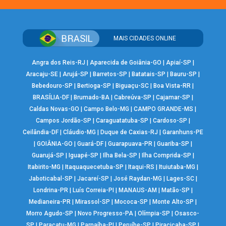
MAIS CIDADES ONLINE
Angra dos Reis-RJ
|
Aparecida de Goiânia-GO
|
Apiaí-SP
|
Aracaju-SE
|
Arujá-SP
|
Barretos-SP
|
Batatais-SP
|
Bauru-SP
|
Bebedouro-SP
|
Bertioga-SP
|
Biguaçu-SC
|
Boa Vista-RR
|
BRASÍLIA-DF
|
Brumado-BA
|
Cabreúva-SP
|
Cajamar-SP
|
Caldas Novas-GO
|
Campo Belo-MG
|
CAMPO GRANDE-MS
|
Campos Jordão-SP
|
Caraguatatuba-SP
|
Cardoso-SP
|
Ceilândia-DF
|
Cláudio-MG
|
Duque de Caxias-RJ
|
Garanhuns-PE
|
GOIÂNIA-GO
|
Guará-DF
|
Guarapuava-PR
|
Guariba-SP
|
Guarujá-SP
|
Iguapé-SP
|
Ilha Bela-SP
|
Ilha Comprida-SP
|
Itabirito-MG
|
Itaquaquecetuba-SP
|
Itaqui-RS
|
Ituiutaba-MG
|
Jaboticabal-SP
|
Jacareí-SP
|
José Raydan-MG
|
Lages-SC
|
Londrina-PR
|
Luís Correia-PI
|
MANAUS-AM
|
Matão-SP
|
Medianeira-PR
|
Mirassol-SP
|
Mococa-SP
|
Monte Alto-SP
|
Morro Agudo-SP
|
Novo Progresso-PA
|
Olímpia-SP
|
Osasco-
SP
|
Paracatu-MG
|
Parnaíba-PI
|
Peruíbe-SP
|
Piracicaba-SP
|