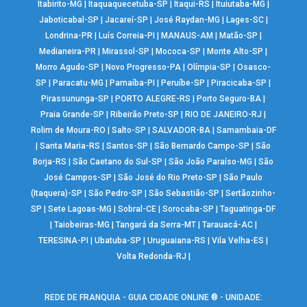
Itabirito-MG
|
Itaquaquecetuba-SP
|
Itaqui-RS
|
Ituiutaba-MG
|
Jaboticabal-SP
|
Jacareí-SP
|
José Raydan-MG
|
Lages-SC
|
Londrina-PR
|
Luís Correia-PI
|
MANAUS-AM
|
Matão-SP
|
Medianeira-PR
|
Mirassol-SP
|
Mococa-SP
|
Monte Alto-SP
|
Morro Agudo-SP
|
Novo Progresso-PA
|
Olímpia-SP
|
Osasco-
SP
|
Paracatu-MG
|
Parnaíba-PI
|
Peruíbe-SP
|
Piracicaba-SP
|
Pirassununga-SP
|
PORTO ALEGRE-RS
|
Porto Seguro-BA
|
Praia Grande-SP
|
Ribeirão Preto-SP
|
RIO DE JANEIRO-RJ
|
Rolim de Moura-RO
|
Salto-SP
|
SALVADOR-BA
|
Samambaia-DF
|
Santa Maria-RS
|
Santos-SP
|
São Bernardo Campo-SP
|
São
Borja-RS
|
São Caetano do Sul-SP
|
São João Paraíso-MG
|
São
José Campos-SP
|
São José do Rio Preto-SP
|
São Paulo
(Itaquera)-SP
|
São Pedro-SP
|
São Sebastião-SP
|
Sertãozinho-
SP
|
Sete Lagoas-MG
|
Sobral-CE
|
Sorocaba-SP
|
Taguatinga-DF
|
Taiobeiras-MG
|
Tangará da Serra-MT
|
Tarauacá-AC
|
TERESINA-PI
|
Ubatuba-SP
|
Uruguaiana-RS
|
Vila Velha-ES
|
Volta Redonda-RJ
|
REDE DE FRANQUIA - GUIA CIDADE ONLINE ® - UNIDADE: