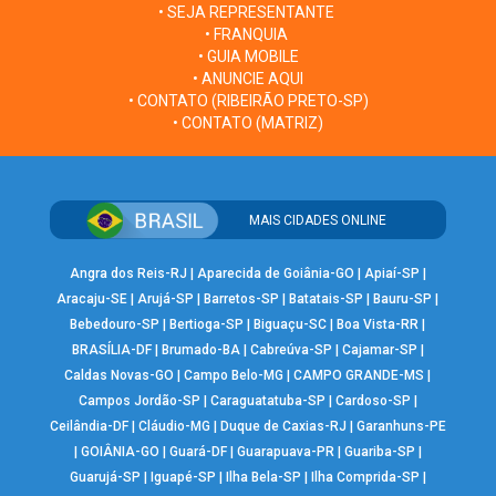
• SEJA REPRESENTANTE
• FRANQUIA
• GUIA MOBILE
• ANUNCIE AQUI
• CONTATO (RIBEIRÃO PRETO-SP)
• CONTATO (MATRIZ)
MAIS CIDADES ONLINE
Angra dos Reis-RJ
|
Aparecida de Goiânia-GO
|
Apiaí-SP
|
Aracaju-SE
|
Arujá-SP
|
Barretos-SP
|
Batatais-SP
|
Bauru-SP
|
Bebedouro-SP
|
Bertioga-SP
|
Biguaçu-SC
|
Boa Vista-RR
|
BRASÍLIA-DF
|
Brumado-BA
|
Cabreúva-SP
|
Cajamar-SP
|
Caldas Novas-GO
|
Campo Belo-MG
|
CAMPO GRANDE-MS
|
Campos Jordão-SP
|
Caraguatatuba-SP
|
Cardoso-SP
|
Ceilândia-DF
|
Cláudio-MG
|
Duque de Caxias-RJ
|
Garanhuns-PE
|
GOIÂNIA-GO
|
Guará-DF
|
Guarapuava-PR
|
Guariba-SP
|
Guarujá-SP
|
Iguapé-SP
|
Ilha Bela-SP
|
Ilha Comprida-SP
|