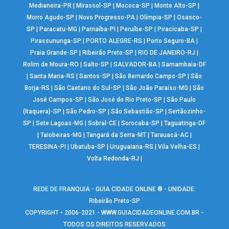
Medianeira-PR
|
Mirassol-SP
|
Mococa-SP
|
Monte Alto-SP
|
Morro Agudo-SP
|
Novo Progresso-PA
|
Olímpia-SP
|
Osasco-
SP
|
Paracatu-MG
|
Parnaíba-PI
|
Peruíbe-SP
|
Piracicaba-SP
|
Pirassununga-SP
|
PORTO ALEGRE-RS
|
Porto Seguro-BA
|
Praia Grande-SP
|
Ribeirão Preto-SP
|
RIO DE JANEIRO-RJ
|
Rolim de Moura-RO
|
Salto-SP
|
SALVADOR-BA
|
Samambaia-DF
|
Santa Maria-RS
|
Santos-SP
|
São Bernardo Campo-SP
|
São
Borja-RS
|
São Caetano do Sul-SP
|
São João Paraíso-MG
|
São
José Campos-SP
|
São José do Rio Preto-SP
|
São Paulo
(Itaquera)-SP
|
São Pedro-SP
|
São Sebastião-SP
|
Sertãozinho-
SP
|
Sete Lagoas-MG
|
Sobral-CE
|
Sorocaba-SP
|
Taguatinga-DF
|
Taiobeiras-MG
|
Tangará da Serra-MT
|
Tarauacá-AC
|
TERESINA-PI
|
Ubatuba-SP
|
Uruguaiana-RS
|
Vila Velha-ES
|
Volta Redonda-RJ
|
REDE DE FRANQUIA - GUIA CIDADE ONLINE ® - UNIDADE:
Ribeirão Preto-SP
COPYRIGHT • 2006-2021 -
WWW.GUIACIDADEONLINE.COM.BR
-
TODOS OS DIREITOS RESERVADOS