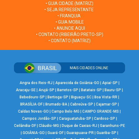
• GUIA CIDADE (MATRIZ)
• SEJA REPRESENTANTE
• FRANQUIA
• GUIA MOBILE
• ANUNCIE AQUI
• CONTATO (RIBEIRÃO PRETO-SP)
• CONTATO (MATRIZ)
MAIS CIDADES ONLINE
Angra dos Reis-RJ
|
Aparecida de Goiânia-GO
|
Apiaí-SP
|
Aracaju-SE
|
Arujá-SP
|
Barretos-SP
|
Batatais-SP
|
Bauru-SP
|
Bebedouro-SP
|
Bertioga-SP
|
Biguaçu-SC
|
Boa Vista-RR
|
BRASÍLIA-DF
|
Brumado-BA
|
Cabreúva-SP
|
Cajamar-SP
|
Caldas Novas-GO
|
Campo Belo-MG
|
CAMPO GRANDE-MS
|
Campos Jordão-SP
|
Caraguatatuba-SP
|
Cardoso-SP
|
Ceilândia-DF
|
Cláudio-MG
|
Duque de Caxias-RJ
|
Garanhuns-PE
|
GOIÂNIA-GO
|
Guará-DF
|
Guarapuava-PR
|
Guariba-SP
|