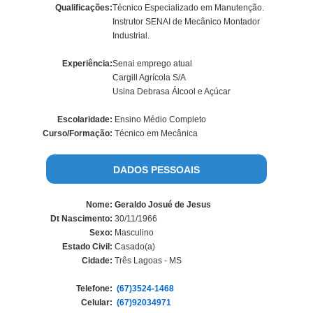
Qualificações:
Técnico Especializado em Manutenção.
Instrutor SENAI de Mecânico Montador
Industrial.
Experiência:
Senai emprego atual
Cargill Agrícola S/A
Usina Debrasa Álcool e Açúcar
Escolaridade:
Ensino Médio Completo
Curso/Formação:
Técnico em Mecânica
DADOS PESSOAIS
Nome:
Geraldo Josué de Jesus
Dt Nascimento:
30/11/1966
Sexo:
Masculino
Estado Civil:
Casado(a)
Cidade:
Três Lagoas - MS
Telefone:
(67)3524-1468
Celular:
(67)92034971