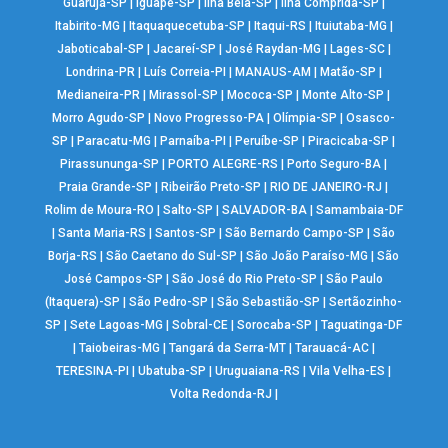
Guarujá-SP
|
Iguapé-SP
|
Ilha Bela-SP
|
Ilha Comprida-SP
|
Itabirito-MG
|
Itaquaquecetuba-SP
|
Itaqui-RS
|
Ituiutaba-MG
|
Jaboticabal-SP
|
Jacareí-SP
|
José Raydan-MG
|
Lages-SC
|
Londrina-PR
|
Luís Correia-PI
|
MANAUS-AM
|
Matão-SP
|
Medianeira-PR
|
Mirassol-SP
|
Mococa-SP
|
Monte Alto-SP
|
Morro Agudo-SP
|
Novo Progresso-PA
|
Olímpia-SP
|
Osasco-
SP
|
Paracatu-MG
|
Parnaíba-PI
|
Peruíbe-SP
|
Piracicaba-SP
|
Pirassununga-SP
|
PORTO ALEGRE-RS
|
Porto Seguro-BA
|
Praia Grande-SP
|
Ribeirão Preto-SP
|
RIO DE JANEIRO-RJ
|
Rolim de Moura-RO
|
Salto-SP
|
SALVADOR-BA
|
Samambaia-DF
|
Santa Maria-RS
|
Santos-SP
|
São Bernardo Campo-SP
|
São
Borja-RS
|
São Caetano do Sul-SP
|
São João Paraíso-MG
|
São
José Campos-SP
|
São José do Rio Preto-SP
|
São Paulo
(Itaquera)-SP
|
São Pedro-SP
|
São Sebastião-SP
|
Sertãozinho-
SP
|
Sete Lagoas-MG
|
Sobral-CE
|
Sorocaba-SP
|
Taguatinga-DF
|
Taiobeiras-MG
|
Tangará da Serra-MT
|
Tarauacá-AC
|
TERESINA-PI
|
Ubatuba-SP
|
Uruguaiana-RS
|
Vila Velha-ES
|
Volta Redonda-RJ
|