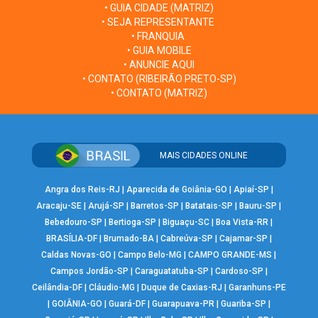
• GUIA CIDADE (MATRIZ)
• SEJA REPRESENTANTE
• FRANQUIA
• GUIA MOBILE
• ANUNCIE AQUI
• CONTATO (RIBEIRÃO PRETO-SP)
• CONTATO (MATRIZ)
MAIS CIDADES ONLINE
Angra dos Reis-RJ
|
Aparecida de Goiânia-GO
|
Apiaí-SP
|
Aracaju-SE
|
Arujá-SP
|
Barretos-SP
|
Batatais-SP
|
Bauru-SP
|
Bebedouro-SP
|
Bertioga-SP
|
Biguaçu-SC
|
Boa Vista-RR
|
BRASÍLIA-DF
|
Brumado-BA
|
Cabreúva-SP
|
Cajamar-SP
|
Caldas Novas-GO
|
Campo Belo-MG
|
CAMPO GRANDE-MS
|
Campos Jordão-SP
|
Caraguatatuba-SP
|
Cardoso-SP
|
Ceilândia-DF
|
Cláudio-MG
|
Duque de Caxias-RJ
|
Garanhuns-PE
|
GOIÂNIA-GO
|
Guará-DF
|
Guarapuava-PR
|
Guariba-SP
|