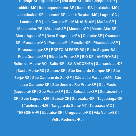
Guarujá-SP
|
Iguapé-SP
|
Ilha Bela-SP
|
Ilha Comprida-SP
|
Itabirito-MG
|
Itaquaquecetuba-SP
|
Itaqui-RS
|
Ituiutaba-MG
|
Jaboticabal-SP
|
Jacareí-SP
|
José Raydan-MG
|
Lages-SC
|
Londrina-PR
|
Luís Correia-PI
|
MANAUS-AM
|
Matão-SP
|
Medianeira-PR
|
Mirassol-SP
|
Mococa-SP
|
Monte Alto-SP
|
Morro Agudo-SP
|
Novo Progresso-PA
|
Olímpia-SP
|
Osasco-
SP
|
Paracatu-MG
|
Parnaíba-PI
|
Peruíbe-SP
|
Piracicaba-SP
|
Pirassununga-SP
|
PORTO ALEGRE-RS
|
Porto Seguro-BA
|
Praia Grande-SP
|
Ribeirão Preto-SP
|
RIO DE JANEIRO-RJ
|
Rolim de Moura-RO
|
Salto-SP
|
SALVADOR-BA
|
Samambaia-DF
|
Santa Maria-RS
|
Santos-SP
|
São Bernardo Campo-SP
|
São
Borja-RS
|
São Caetano do Sul-SP
|
São João Paraíso-MG
|
São
José Campos-SP
|
São José do Rio Preto-SP
|
São Paulo
(Itaquera)-SP
|
São Pedro-SP
|
São Sebastião-SP
|
Sertãozinho-
SP
|
Sete Lagoas-MG
|
Sobral-CE
|
Sorocaba-SP
|
Taguatinga-DF
|
Taiobeiras-MG
|
Tangará da Serra-MT
|
Tarauacá-AC
|
TERESINA-PI
|
Ubatuba-SP
|
Uruguaiana-RS
|
Vila Velha-ES
|
Volta Redonda-RJ
|