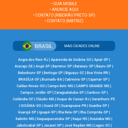
• GUIA MOBILE
• ANUNCIE AQUI
• CONTATO (RIBEIRÃO PRETO-SP)
• CONTATO (MATRIZ)
MAIS CIDADES ONLINE
Angra dos Reis-RJ
|
Aparecida de Goiânia-GO
|
Apiaí-SP
|
Aracaju-SE
|
Arujá-SP
|
Barretos-SP
|
Batatais-SP
|
Bauru-SP
|
Bebedouro-SP
|
Bertioga-SP
|
Biguaçu-SC
|
Boa Vista-RR
|
BRASÍLIA-DF
|
Brumado-BA
|
Cabreúva-SP
|
Cajamar-SP
|
Caldas Novas-GO
|
Campo Belo-MG
|
CAMPO GRANDE-MS
|
Campos Jordão-SP
|
Caraguatatuba-SP
|
Cardoso-SP
|
Ceilândia-DF
|
Cláudio-MG
|
Duque de Caxias-RJ
|
Garanhuns-PE
|
GOIÂNIA-GO
|
Guará-DF
|
Guarapuava-PR
|
Guariba-SP
|
Guarujá-SP
|
Iguapé-SP
|
Ilha Bela-SP
|
Ilha Comprida-SP
|
Itabirito-MG
|
Itaquaquecetuba-SP
|
Itaqui-RS
|
Ituiutaba-MG
|
Jaboticabal-SP
|
Jacareí-SP
|
José Raydan-MG
|
Lages-SC
|