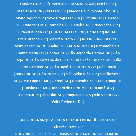
Londrina-PR
|
Luís Correia-PI
|
MANAUS-AM
|
Matão-SP
|
Medianeira-PR
|
Mirassol-SP
|
Mococa-SP
|
Monte Alto-SP
|
Morro Agudo-SP
|
Novo Progresso-PA
|
Olímpia-SP
|
Osasco-
SP
|
Paracatu-MG
|
Parnaíba-PI
|
Peruíbe-SP
|
Piracicaba-SP
|
Pirassununga-SP
|
PORTO ALEGRE-RS
|
Porto Seguro-BA
|
Praia Grande-SP
|
Ribeirão Preto-SP
|
RIO DE JANEIRO-RJ
|
Rolim de Moura-RO
|
Salto-SP
|
SALVADOR-BA
|
Samambaia-DF
|
Santa Maria-RS
|
Santos-SP
|
São Bernardo Campo-SP
|
São
Borja-RS
|
São Caetano do Sul-SP
|
São João Paraíso-MG
|
São
José Campos-SP
|
São José do Rio Preto-SP
|
São Paulo
(Itaquera)-SP
|
São Pedro-SP
|
São Sebastião-SP
|
Sertãozinho-
SP
|
Sete Lagoas-MG
|
Sobral-CE
|
Sorocaba-SP
|
Taguatinga-DF
|
Taiobeiras-MG
|
Tangará da Serra-MT
|
Tarauacá-AC
|
TERESINA-PI
|
Ubatuba-SP
|
Uruguaiana-RS
|
Vila Velha-ES
|
Volta Redonda-RJ
|
REDE DE FRANQUIA - GUIA CIDADE ONLINE ® - UNIDADE:
Ribeirão Preto-SP
COPYRIGHT • 2006-2021 -
WWW.GUIACIDADEONLINE.COM.BR
-