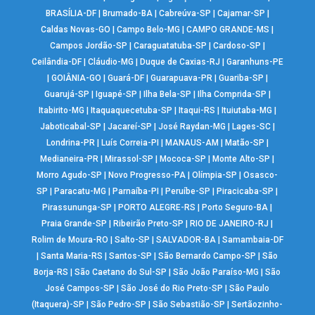
BRASÍLIA-DF
|
Brumado-BA
|
Cabreúva-SP
|
Cajamar-SP
|
Caldas Novas-GO
|
Campo Belo-MG
|
CAMPO GRANDE-MS
|
Campos Jordão-SP
|
Caraguatatuba-SP
|
Cardoso-SP
|
Ceilândia-DF
|
Cláudio-MG
|
Duque de Caxias-RJ
|
Garanhuns-PE
|
GOIÂNIA-GO
|
Guará-DF
|
Guarapuava-PR
|
Guariba-SP
|
Guarujá-SP
|
Iguapé-SP
|
Ilha Bela-SP
|
Ilha Comprida-SP
|
Itabirito-MG
|
Itaquaquecetuba-SP
|
Itaqui-RS
|
Ituiutaba-MG
|
Jaboticabal-SP
|
Jacareí-SP
|
José Raydan-MG
|
Lages-SC
|
Londrina-PR
|
Luís Correia-PI
|
MANAUS-AM
|
Matão-SP
|
Medianeira-PR
|
Mirassol-SP
|
Mococa-SP
|
Monte Alto-SP
|
Morro Agudo-SP
|
Novo Progresso-PA
|
Olímpia-SP
|
Osasco-
SP
|
Paracatu-MG
|
Parnaíba-PI
|
Peruíbe-SP
|
Piracicaba-SP
|
Pirassununga-SP
|
PORTO ALEGRE-RS
|
Porto Seguro-BA
|
Praia Grande-SP
|
Ribeirão Preto-SP
|
RIO DE JANEIRO-RJ
|
Rolim de Moura-RO
|
Salto-SP
|
SALVADOR-BA
|
Samambaia-DF
|
Santa Maria-RS
|
Santos-SP
|
São Bernardo Campo-SP
|
São
Borja-RS
|
São Caetano do Sul-SP
|
São João Paraíso-MG
|
São
José Campos-SP
|
São José do Rio Preto-SP
|
São Paulo
(Itaquera)-SP
|
São Pedro-SP
|
São Sebastião-SP
|
Sertãozinho-