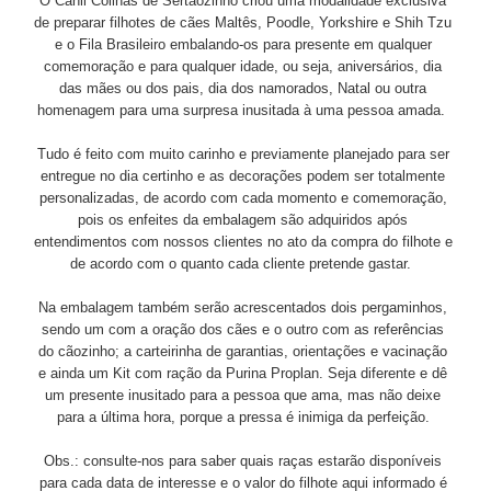
O Canil Colinas de Sertãozinho criou uma modalidade exclusiva
de preparar filhotes de cães Maltês, Poodle, Yorkshire e Shih Tzu
e o Fila Brasileiro embalando-os para presente em qualquer
comemoração e para qualquer idade, ou seja, aniversários, dia
das mães ou dos pais, dia dos namorados, Natal ou outra
homenagem para uma surpresa inusitada à uma pessoa amada.
Tudo é feito com muito carinho e previamente planejado para ser
entregue no dia certinho e as decorações podem ser totalmente
personalizadas, de acordo com cada momento e comemoração,
pois os enfeites da embalagem são adquiridos após
entendimentos com nossos clientes no ato da compra do filhote e
de acordo com o quanto cada cliente pretende gastar.
Na embalagem também serão acrescentados dois pergaminhos,
sendo um com a oração dos cães e o outro com as referências
do cãozinho; a carteirinha de garantias, orientações e vacinação
e ainda um Kit com ração da Purina Proplan. Seja diferente e dê
um presente inusitado para a pessoa que ama, mas não deixe
para a última hora, porque a pressa é inimiga da perfeição.
Obs.: consulte-nos para saber quais raças estarão disponíveis
para cada data de interesse e o valor do filhote aqui informado é