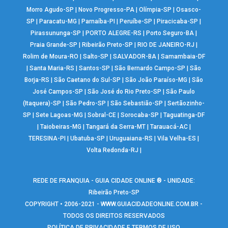
Morro Agudo-SP
|
Novo Progresso-PA
|
Olímpia-SP
|
Osasco-
SP
|
Paracatu-MG
|
Parnaíba-PI
|
Peruíbe-SP
|
Piracicaba-SP
|
Pirassununga-SP
|
PORTO ALEGRE-RS
|
Porto Seguro-BA
|
Praia Grande-SP
|
Ribeirão Preto-SP
|
RIO DE JANEIRO-RJ
|
Rolim de Moura-RO
|
Salto-SP
|
SALVADOR-BA
|
Samambaia-DF
|
Santa Maria-RS
|
Santos-SP
|
São Bernardo Campo-SP
|
São
Borja-RS
|
São Caetano do Sul-SP
|
São João Paraíso-MG
|
São
José Campos-SP
|
São José do Rio Preto-SP
|
São Paulo
(Itaquera)-SP
|
São Pedro-SP
|
São Sebastião-SP
|
Sertãozinho-
SP
|
Sete Lagoas-MG
|
Sobral-CE
|
Sorocaba-SP
|
Taguatinga-DF
|
Taiobeiras-MG
|
Tangará da Serra-MT
|
Tarauacá-AC
|
TERESINA-PI
|
Ubatuba-SP
|
Uruguaiana-RS
|
Vila Velha-ES
|
Volta Redonda-RJ
|
REDE DE FRANQUIA - GUIA CIDADE ONLINE ® - UNIDADE:
Ribeirão Preto-SP
COPYRIGHT • 2006-2021 -
WWW.GUIACIDADEONLINE.COM.BR
-
TODOS OS DIREITOS RESERVADOS
POLÍTICA DE PRIVACIDADE E TERMOS DE USO