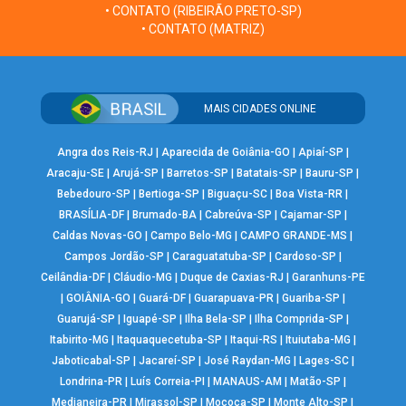
• CONTATO (RIBEIRÃO PRETO-SP)
• CONTATO (MATRIZ)
MAIS CIDADES ONLINE
Angra dos Reis-RJ
|
Aparecida de Goiânia-GO
|
Apiaí-SP
|
Aracaju-SE
|
Arujá-SP
|
Barretos-SP
|
Batatais-SP
|
Bauru-SP
|
Bebedouro-SP
|
Bertioga-SP
|
Biguaçu-SC
|
Boa Vista-RR
|
BRASÍLIA-DF
|
Brumado-BA
|
Cabreúva-SP
|
Cajamar-SP
|
Caldas Novas-GO
|
Campo Belo-MG
|
CAMPO GRANDE-MS
|
Campos Jordão-SP
|
Caraguatatuba-SP
|
Cardoso-SP
|
Ceilândia-DF
|
Cláudio-MG
|
Duque de Caxias-RJ
|
Garanhuns-PE
|
GOIÂNIA-GO
|
Guará-DF
|
Guarapuava-PR
|
Guariba-SP
|
Guarujá-SP
|
Iguapé-SP
|
Ilha Bela-SP
|
Ilha Comprida-SP
|
Itabirito-MG
|
Itaquaquecetuba-SP
|
Itaqui-RS
|
Ituiutaba-MG
|
Jaboticabal-SP
|
Jacareí-SP
|
José Raydan-MG
|
Lages-SC
|
Londrina-PR
|
Luís Correia-PI
|
MANAUS-AM
|
Matão-SP
|
Medianeira-PR
|
Mirassol-SP
|
Mococa-SP
|
Monte Alto-SP
|