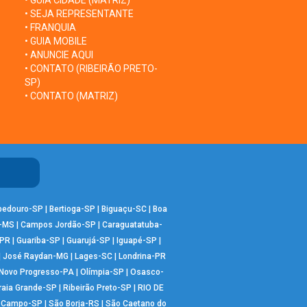
• GUIA CIDADE (MATRIZ)
• SEJA REPRESENTANTE
• FRANQUIA
• GUIA MOBILE
• ANUNCIE AQUI
• CONTATO (RIBEIRÃO PRETO-
SP)
• CONTATO (MATRIZ)
bedouro-SP
|
Bertioga-SP
|
Biguaçu-SC
|
Boa
-MS
|
Campos Jordão-SP
|
Caraguatatuba-
-PR
|
Guariba-SP
|
Guarujá-SP
|
Iguapé-SP
|
|
José Raydan-MG
|
Lages-SC
|
Londrina-PR
Novo Progresso-PA
|
Olímpia-SP
|
Osasco-
raia Grande-SP
|
Ribeirão Preto-SP
|
RIO DE
o Campo-SP
|
São Borja-RS
|
São Caetano do