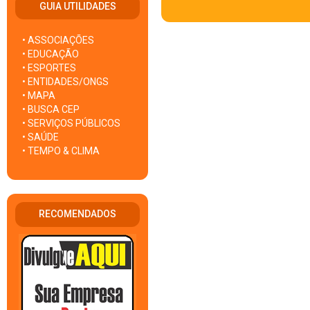
GUIA UTILIDADES
• ASSOCIAÇÕES
• EDUCAÇÃO
• ESPORTES
• ENTIDADES/ONGS
• MAPA
• BUSCA CEP
• SERVIÇOS PÚBLICOS
• SAÚDE
• TEMPO & CLIMA
RECOMENDADOS