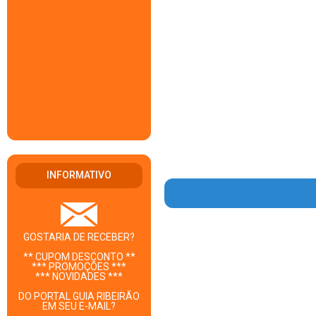
INFORMATIVO
GOSTARIA DE RECEBER?
** CUPOM DESCONTO **
*** PROMOÇÕES ***
*** NOVIDADES ***
DO PORTAL GUIA RIBEIRÃO
EM SEU E-MAIL?