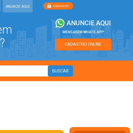
ANUNCIE AQUI
ANUNCIE AQUI
 em
MENSAGEM WHATS APP
?
CADASTRO ONLINE