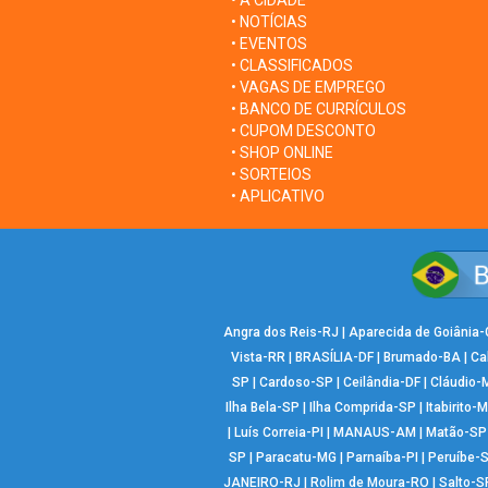
• A CIDADE
• NOTÍCIAS
• EVENTOS
• CLASSIFICADOS
• VAGAS DE EMPREGO
• BANCO DE CURRÍCULOS
• CUPOM DESCONTO
• SHOP ONLINE
• SORTEIOS
• APLICATIVO
Angra dos Reis-RJ
|
Aparecida de Goiânia
Vista-RR
|
BRASÍLIA-DF
|
Brumado-BA
|
Ca
SP
|
Cardoso-SP
|
Ceilândia-DF
|
Cláudio-
Ilha Bela-SP
|
Ilha Comprida-SP
|
Itabirito-
|
Luís Correia-PI
|
MANAUS-AM
|
Matão-SP
SP
|
Paracatu-MG
|
Parnaíba-PI
|
Peruíbe-
JANEIRO-RJ
|
Rolim de Moura-RO
|
Salto-S