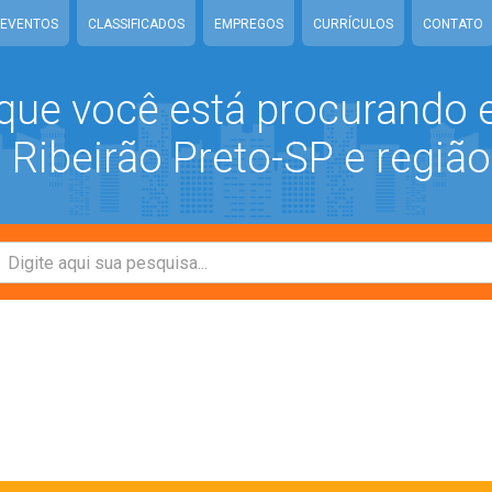
EVENTOS
CLASSIFICADOS
EMPREGOS
CURRÍCULOS
CONTATO
que você está procurando
Ribeirão Preto-SP e região