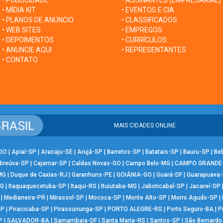
• PUBLICIDADE
• ASSINANTES (EMPRESARIAL)
• MÍDIA KIT
• EVENTOS E CIA
• PLANOS DE ANÚNCIO
• CLASSIFICADOS
• WEB SITES
• EMPREGOS
• DEPOIMENTOS
• CURRÍCULOS
• ANUNCIE AQUI
• REPRESENTANTES
• CONTATO
MAIS CIDADES ONLINE
-GO
|
Apiaí-SP
|
Aracaju-SE
|
Arujá-SP
|
Barretos-SP
|
Batatais-SP
|
Bauru-SP
|
Be
breúva-SP
|
Cajamar-SP
|
Caldas Novas-GO
|
Campo Belo-MG
|
CAMPO GRANDE
MG
|
Duque de Caxias-RJ
|
Garanhuns-PE
|
GOIÂNIA-GO
|
Guará-DF
|
Guarapuava
MG
|
Itaquaquecetuba-SP
|
Itaqui-RS
|
Ituiutaba-MG
|
Jaboticabal-SP
|
Jacareí-SP
|
Medianeira-PR
|
Mirassol-SP
|
Mococa-SP
|
Monte Alto-SP
|
Morro Agudo-SP
|
SP
|
Piracicaba-SP
|
Pirassununga-SP
|
PORTO ALEGRE-RS
|
Porto Seguro-BA
|
P
P
|
SALVADOR-BA
|
Samambaia-DF
|
Santa Maria-RS
|
Santos-SP
|
São Bernard