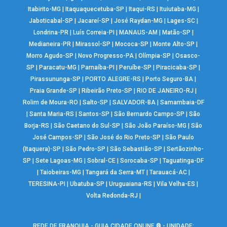
Itabirito-MG
|
Itaquaquecetuba-SP
|
Itaqui-RS
|
Ituiutaba-MG
|
Jaboticabal-SP
|
Jacareí-SP
|
José Raydan-MG
|
Lages-SC
|
Londrina-PR
|
Luís Correia-PI
|
MANAUS-AM
|
Matão-SP
|
Medianeira-PR
|
Mirassol-SP
|
Mococa-SP
|
Monte Alto-SP
|
Morro Agudo-SP
|
Novo Progresso-PA
|
Olímpia-SP
|
Osasco-
SP
|
Paracatu-MG
|
Parnaíba-PI
|
Peruíbe-SP
|
Piracicaba-SP
|
Pirassununga-SP
|
PORTO ALEGRE-RS
|
Porto Seguro-BA
|
Praia Grande-SP
|
Ribeirão Preto-SP
|
RIO DE JANEIRO-RJ
|
Rolim de Moura-RO
|
Salto-SP
|
SALVADOR-BA
|
Samambaia-DF
|
Santa Maria-RS
|
Santos-SP
|
São Bernardo Campo-SP
|
São
Borja-RS
|
São Caetano do Sul-SP
|
São João Paraíso-MG
|
São
José Campos-SP
|
São José do Rio Preto-SP
|
São Paulo
(Itaquera)-SP
|
São Pedro-SP
|
São Sebastião-SP
|
Sertãozinho-
SP
|
Sete Lagoas-MG
|
Sobral-CE
|
Sorocaba-SP
|
Taguatinga-DF
|
Taiobeiras-MG
|
Tangará da Serra-MT
|
Tarauacá-AC
|
TERESINA-PI
|
Ubatuba-SP
|
Uruguaiana-RS
|
Vila Velha-ES
|
Volta Redonda-RJ
|
REDE DE FRANQUIA - GUIA CIDADE ONLINE ® - UNIDADE: