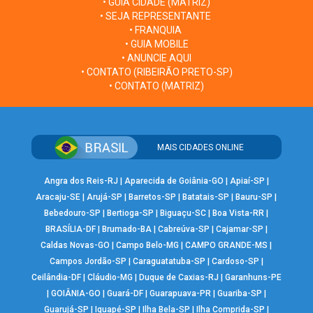
• GUIA CIDADE (MATRIZ)
• SEJA REPRESENTANTE
• FRANQUIA
• GUIA MOBILE
• ANUNCIE AQUI
• CONTATO (RIBEIRÃO PRETO-SP)
• CONTATO (MATRIZ)
MAIS CIDADES ONLINE
Angra dos Reis-RJ
|
Aparecida de Goiânia-GO
|
Apiaí-SP
|
Aracaju-SE
|
Arujá-SP
|
Barretos-SP
|
Batatais-SP
|
Bauru-SP
|
Bebedouro-SP
|
Bertioga-SP
|
Biguaçu-SC
|
Boa Vista-RR
|
BRASÍLIA-DF
|
Brumado-BA
|
Cabreúva-SP
|
Cajamar-SP
|
Caldas Novas-GO
|
Campo Belo-MG
|
CAMPO GRANDE-MS
|
Campos Jordão-SP
|
Caraguatatuba-SP
|
Cardoso-SP
|
Ceilândia-DF
|
Cláudio-MG
|
Duque de Caxias-RJ
|
Garanhuns-PE
|
GOIÂNIA-GO
|
Guará-DF
|
Guarapuava-PR
|
Guariba-SP
|
Guarujá-SP
|
Iguapé-SP
|
Ilha Bela-SP
|
Ilha Comprida-SP
|