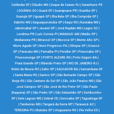
Ceilândia-DF
|
Cláudio-MG
|
Duque de Caxias-RJ
|
Garanhuns-PE
|
GOIÂNIA-GO
|
Guará-DF
|
Guarapuava-PR
|
Guariba-SP
|
Guarujá-SP
|
Iguapé-SP
|
Ilha Bela-SP
|
Ilha Comprida-SP
|
Itabirito-MG
|
Itaquaquecetuba-SP
|
Itaqui-RS
|
Ituiutaba-MG
|
Jaboticabal-SP
|
Jacareí-SP
|
José Raydan-MG
|
Lages-SC
|
Londrina-PR
|
Luís Correia-PI
|
MANAUS-AM
|
Matão-SP
|
Medianeira-PR
|
Mirassol-SP
|
Mococa-SP
|
Monte Alto-SP
|
Morro Agudo-SP
|
Novo Progresso-PA
|
Olímpia-SP
|
Osasco-
SP
|
Paracatu-MG
|
Parnaíba-PI
|
Peruíbe-SP
|
Piracicaba-SP
|
Pirassununga-SP
|
PORTO ALEGRE-RS
|
Porto Seguro-BA
|
Praia Grande-SP
|
Ribeirão Preto-SP
|
RIO DE JANEIRO-RJ
|
Rolim de Moura-RO
|
Salto-SP
|
SALVADOR-BA
|
Samambaia-DF
|
Santa Maria-RS
|
Santos-SP
|
São Bernardo Campo-SP
|
São
Borja-RS
|
São Caetano do Sul-SP
|
São João Paraíso-MG
|
São
José Campos-SP
|
São José do Rio Preto-SP
|
São Paulo
(Itaquera)-SP
|
São Pedro-SP
|
São Sebastião-SP
|
Sertãozinho-
SP
|
Sete Lagoas-MG
|
Sobral-CE
|
Sorocaba-SP
|
Taguatinga-DF
|
Taiobeiras-MG
|
Tangará da Serra-MT
|
Tarauacá-AC
|
TERESINA-PI
|
Ubatuba-SP
|
Uruguaiana-RS
|
Vila Velha-ES
|