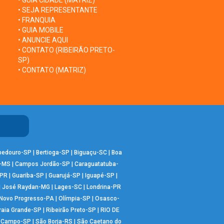
• GUIA CIDADE (MATRIZ)
• SEJA REPRESENTANTE
• FRANQUIA
• GUIA MOBILE
• ANUNCIE AQUI
• CONTATO (RIBEIRÃO PRETO-
SP)
• CONTATO (MATRIZ)
bedouro-SP
|
Bertioga-SP
|
Biguaçu-SC
|
Boa
-MS
|
Campos Jordão-SP
|
Caraguatatuba-
-PR
|
Guariba-SP
|
Guarujá-SP
|
Iguapé-SP
|
|
José Raydan-MG
|
Lages-SC
|
Londrina-PR
Novo Progresso-PA
|
Olímpia-SP
|
Osasco-
raia Grande-SP
|
Ribeirão Preto-SP
|
RIO DE
o Campo-SP
|
São Borja-RS
|
São Caetano do