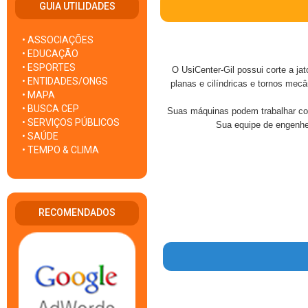
GUIA UTILIDADES
• ASSOCIAÇÕES
• EDUCAÇÃO
• ESPORTES
O UsiCenter-Gil possui corte a jat
• ENTIDADES/ONGS
planas e cilíndricas e tornos m
• MAPA
• BUSCA CEP
Suas máquinas podem trabalhar com 
• SERVIÇOS PÚBLICOS
Sua equipe de engenhei
• SAÚDE
• TEMPO & CLIMA
RECOMENDADOS