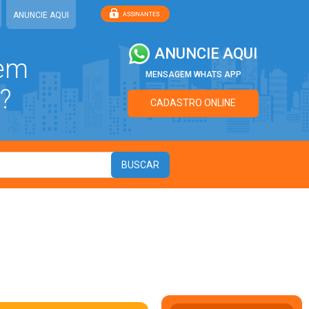
ANUNCIE AQUI
ANUNCIE AQUI
 em
MENSAGEM WHATS APP
?
CADASTRO ONLINE