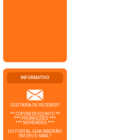
INFORMATIVO
GOSTARIA DE RECEBER?
** CUPOM DESCONTO **
*** PROMOÇÕES ***
*** NOVIDADES ***
DO PORTAL GUIA RIBEIRÃO
EM SEU E-MAIL?