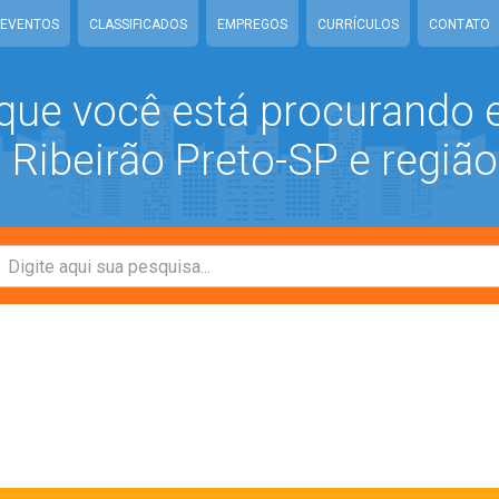
EVENTOS
CLASSIFICADOS
EMPREGOS
CURRÍCULOS
CONTATO
que você está procurando
Ribeirão Preto-SP e região