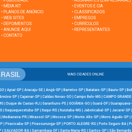
• PUBLICIDADE
• ASSINANTES (EMPRESARIAL)
• MÍDIA KIT
• EVENTOS E CIA
• PLANOS DE ANÚNCIO
• CLASSIFICADOS
• WEB SITES
• EMPREGOS
• DEPOIMENTOS
• CURRÍCULOS
• ANUNCIE AQUI
• REPRESENTANTES
• CONTATO
MAIS CIDADES ONLINE
-GO
|
Apiaí-SP
|
Aracaju-SE
|
Arujá-SP
|
Barretos-SP
|
Batatais-SP
|
Bauru-SP
|
Be
breúva-SP
|
Cajamar-SP
|
Caldas Novas-GO
|
Campo Belo-MG
|
CAMPO GRANDE
MG
|
Duque de Caxias-RJ
|
Garanhuns-PE
|
GOIÂNIA-GO
|
Guará-DF
|
Guarapuava
MG
|
Itaquaquecetuba-SP
|
Itaqui-RS
|
Ituiutaba-MG
|
Jaboticabal-SP
|
Jacareí-SP
|
Medianeira-PR
|
Mirassol-SP
|
Mococa-SP
|
Monte Alto-SP
|
Morro Agudo-SP
|
SP
|
Piracicaba-SP
|
Pirassununga-SP
|
PORTO ALEGRE-RS
|
Porto Seguro-BA
|
P
P
|
SALVADOR-BA
|
Samambaia-DF
|
Santa Maria-RS
|
Santos-SP
|
São Bernard