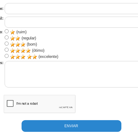
e:
l:
o
:
(ruim)
(regular)
(bom)
(ótimo)
(excelente)
s: