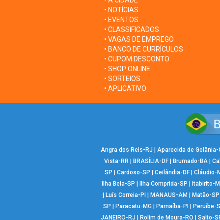
• A CIDADE
• NOTÍCIAS
• EVENTOS
• CLASSIFICADOS
• VAGAS DE EMPREGO
• BANCO DE CURRÍCULOS
• CUPOM DESCONTO
• SHOP ONLINE
• SORTEIOS
• APLICATIVO
Angra dos Reis-RJ
|
Aparecida de Goiânia
Vista-RR
|
BRASÍLIA-DF
|
Brumado-BA
|
Ca
SP
|
Cardoso-SP
|
Ceilândia-DF
|
Cláudio-
Ilha Bela-SP
|
Ilha Comprida-SP
|
Itabirito-
|
Luís Correia-PI
|
MANAUS-AM
|
Matão-SP
SP
|
Paracatu-MG
|
Parnaíba-PI
|
Peruíbe-
JANEIRO-RJ
|
Rolim de Moura-RO
|
Salto-S