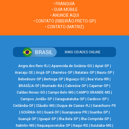
• FRANQUIA
• GUIA MOBILE
• ANUNCIE AQUI
• CONTATO (RIBEIRÃO PRETO-SP)
• CONTATO (MATRIZ)
MAIS CIDADES ONLINE
Angra dos Reis-RJ
|
Aparecida de Goiânia-GO
|
Apiaí-SP
|
Aracaju-SE
|
Arujá-SP
|
Barretos-SP
|
Batatais-SP
|
Bauru-SP
|
Bebedouro-SP
|
Bertioga-SP
|
Biguaçu-SC
|
Boa Vista-RR
|
BRASÍLIA-DF
|
Brumado-BA
|
Cabreúva-SP
|
Cajamar-SP
|
Caldas Novas-GO
|
Campo Belo-MG
|
CAMPO GRANDE-MS
|
Campos Jordão-SP
|
Caraguatatuba-SP
|
Cardoso-SP
|
Ceilândia-DF
|
Cláudio-MG
|
Duque de Caxias-RJ
|
Garanhuns-PE
|
GOIÂNIA-GO
|
Guará-DF
|
Guarapuava-PR
|
Guariba-SP
|
Guarujá-SP
|
Iguapé-SP
|
Ilha Bela-SP
|
Ilha Comprida-SP
|
Itabirito-MG
|
Itaquaquecetuba-SP
|
Itaqui-RS
|
Ituiutaba-MG
|