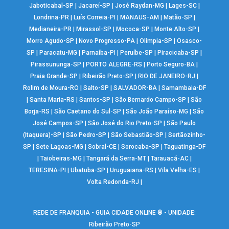
Jaboticabal-SP
|
Jacareí-SP
|
José Raydan-MG
|
Lages-SC
|
Londrina-PR
|
Luís Correia-PI
|
MANAUS-AM
|
Matão-SP
|
Medianeira-PR
|
Mirassol-SP
|
Mococa-SP
|
Monte Alto-SP
|
Morro Agudo-SP
|
Novo Progresso-PA
|
Olímpia-SP
|
Osasco-
SP
|
Paracatu-MG
|
Parnaíba-PI
|
Peruíbe-SP
|
Piracicaba-SP
|
Pirassununga-SP
|
PORTO ALEGRE-RS
|
Porto Seguro-BA
|
Praia Grande-SP
|
Ribeirão Preto-SP
|
RIO DE JANEIRO-RJ
|
Rolim de Moura-RO
|
Salto-SP
|
SALVADOR-BA
|
Samambaia-DF
|
Santa Maria-RS
|
Santos-SP
|
São Bernardo Campo-SP
|
São
Borja-RS
|
São Caetano do Sul-SP
|
São João Paraíso-MG
|
São
José Campos-SP
|
São José do Rio Preto-SP
|
São Paulo
(Itaquera)-SP
|
São Pedro-SP
|
São Sebastião-SP
|
Sertãozinho-
SP
|
Sete Lagoas-MG
|
Sobral-CE
|
Sorocaba-SP
|
Taguatinga-DF
|
Taiobeiras-MG
|
Tangará da Serra-MT
|
Tarauacá-AC
|
TERESINA-PI
|
Ubatuba-SP
|
Uruguaiana-RS
|
Vila Velha-ES
|
Volta Redonda-RJ
|
REDE DE FRANQUIA - GUIA CIDADE ONLINE ® - UNIDADE:
Ribeirão Preto-SP