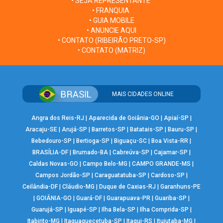
• SEJA REPRESENTANTE
• FRANQUIA
• GUIA MOBILE
• ANUNCIE AQUI
• CONTATO (RIBEIRÃO PRETO-SP)
• CONTATO (MATRIZ)
MAIS CIDADES ONLINE
Angra dos Reis-RJ
|
Aparecida de Goiânia-GO
|
Apiaí-SP
|
Aracaju-SE
|
Arujá-SP
|
Barretos-SP
|
Batatais-SP
|
Bauru-SP
|
Bebedouro-SP
|
Bertioga-SP
|
Biguaçu-SC
|
Boa Vista-RR
|
BRASÍLIA-DF
|
Brumado-BA
|
Cabreúva-SP
|
Cajamar-SP
|
Caldas Novas-GO
|
Campo Belo-MG
|
CAMPO GRANDE-MS
|
Campos Jordão-SP
|
Caraguatatuba-SP
|
Cardoso-SP
|
Ceilândia-DF
|
Cláudio-MG
|
Duque de Caxias-RJ
|
Garanhuns-PE
|
GOIÂNIA-GO
|
Guará-DF
|
Guarapuava-PR
|
Guariba-SP
|
Guarujá-SP
|
Iguapé-SP
|
Ilha Bela-SP
|
Ilha Comprida-SP
|
Itabirito-MG
|
Itaquaquecetuba-SP
|
Itaqui-RS
|
Ituiutaba-MG
|