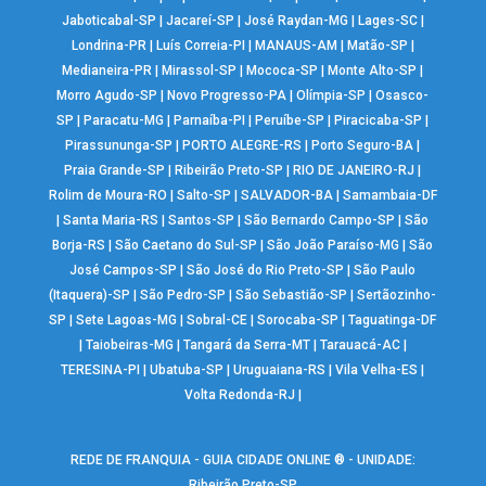
Jaboticabal-SP
|
Jacareí-SP
|
José Raydan-MG
|
Lages-SC
|
Londrina-PR
|
Luís Correia-PI
|
MANAUS-AM
|
Matão-SP
|
Medianeira-PR
|
Mirassol-SP
|
Mococa-SP
|
Monte Alto-SP
|
Morro Agudo-SP
|
Novo Progresso-PA
|
Olímpia-SP
|
Osasco-
SP
|
Paracatu-MG
|
Parnaíba-PI
|
Peruíbe-SP
|
Piracicaba-SP
|
Pirassununga-SP
|
PORTO ALEGRE-RS
|
Porto Seguro-BA
|
Praia Grande-SP
|
Ribeirão Preto-SP
|
RIO DE JANEIRO-RJ
|
Rolim de Moura-RO
|
Salto-SP
|
SALVADOR-BA
|
Samambaia-DF
|
Santa Maria-RS
|
Santos-SP
|
São Bernardo Campo-SP
|
São
Borja-RS
|
São Caetano do Sul-SP
|
São João Paraíso-MG
|
São
José Campos-SP
|
São José do Rio Preto-SP
|
São Paulo
(Itaquera)-SP
|
São Pedro-SP
|
São Sebastião-SP
|
Sertãozinho-
SP
|
Sete Lagoas-MG
|
Sobral-CE
|
Sorocaba-SP
|
Taguatinga-DF
|
Taiobeiras-MG
|
Tangará da Serra-MT
|
Tarauacá-AC
|
TERESINA-PI
|
Ubatuba-SP
|
Uruguaiana-RS
|
Vila Velha-ES
|
Volta Redonda-RJ
|
REDE DE FRANQUIA - GUIA CIDADE ONLINE ® - UNIDADE:
Ribeirão Preto-SP