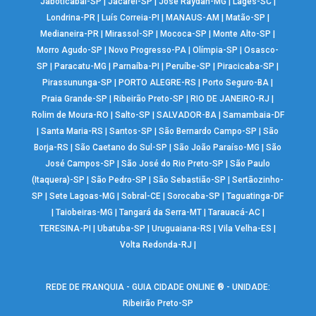
Jaboticabal-SP
|
Jacareí-SP
|
José Raydan-MG
|
Lages-SC
|
Londrina-PR
|
Luís Correia-PI
|
MANAUS-AM
|
Matão-SP
|
Medianeira-PR
|
Mirassol-SP
|
Mococa-SP
|
Monte Alto-SP
|
Morro Agudo-SP
|
Novo Progresso-PA
|
Olímpia-SP
|
Osasco-
SP
|
Paracatu-MG
|
Parnaíba-PI
|
Peruíbe-SP
|
Piracicaba-SP
|
Pirassununga-SP
|
PORTO ALEGRE-RS
|
Porto Seguro-BA
|
Praia Grande-SP
|
Ribeirão Preto-SP
|
RIO DE JANEIRO-RJ
|
Rolim de Moura-RO
|
Salto-SP
|
SALVADOR-BA
|
Samambaia-DF
|
Santa Maria-RS
|
Santos-SP
|
São Bernardo Campo-SP
|
São
Borja-RS
|
São Caetano do Sul-SP
|
São João Paraíso-MG
|
São
José Campos-SP
|
São José do Rio Preto-SP
|
São Paulo
(Itaquera)-SP
|
São Pedro-SP
|
São Sebastião-SP
|
Sertãozinho-
SP
|
Sete Lagoas-MG
|
Sobral-CE
|
Sorocaba-SP
|
Taguatinga-DF
|
Taiobeiras-MG
|
Tangará da Serra-MT
|
Tarauacá-AC
|
TERESINA-PI
|
Ubatuba-SP
|
Uruguaiana-RS
|
Vila Velha-ES
|
Volta Redonda-RJ
|
REDE DE FRANQUIA - GUIA CIDADE ONLINE ® - UNIDADE:
Ribeirão Preto-SP