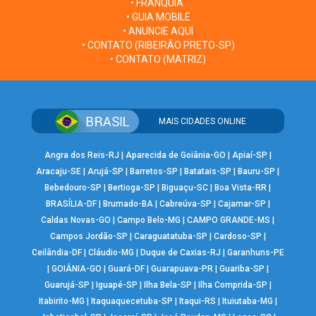
• FRANQUIA
• GUIA MOBILE
• ANUNCIE AQUI
• CONTATO (RIBEIRÃO PRETO-SP)
• CONTATO (MATRIZ)
MAIS CIDADES ONLINE
Angra dos Reis-RJ
|
Aparecida de Goiânia-GO
|
Apiaí-SP
|
Aracaju-SE
|
Arujá-SP
|
Barretos-SP
|
Batatais-SP
|
Bauru-SP
|
Bebedouro-SP
|
Bertioga-SP
|
Biguaçu-SC
|
Boa Vista-RR
|
BRASÍLIA-DF
|
Brumado-BA
|
Cabreúva-SP
|
Cajamar-SP
|
Caldas Novas-GO
|
Campo Belo-MG
|
CAMPO GRANDE-MS
|
Campos Jordão-SP
|
Caraguatatuba-SP
|
Cardoso-SP
|
Ceilândia-DF
|
Cláudio-MG
|
Duque de Caxias-RJ
|
Garanhuns-PE
|
GOIÂNIA-GO
|
Guará-DF
|
Guarapuava-PR
|
Guariba-SP
|
Guarujá-SP
|
Iguapé-SP
|
Ilha Bela-SP
|
Ilha Comprida-SP
|
Itabirito-MG
|
Itaquaquecetuba-SP
|
Itaqui-RS
|
Ituiutaba-MG
|