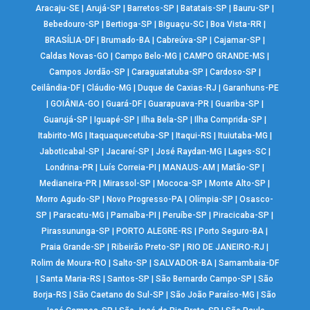
Aracaju-SE
|
Arujá-SP
|
Barretos-SP
|
Batatais-SP
|
Bauru-SP
|
Bebedouro-SP
|
Bertioga-SP
|
Biguaçu-SC
|
Boa Vista-RR
|
BRASÍLIA-DF
|
Brumado-BA
|
Cabreúva-SP
|
Cajamar-SP
|
Caldas Novas-GO
|
Campo Belo-MG
|
CAMPO GRANDE-MS
|
Campos Jordão-SP
|
Caraguatatuba-SP
|
Cardoso-SP
|
Ceilândia-DF
|
Cláudio-MG
|
Duque de Caxias-RJ
|
Garanhuns-PE
|
GOIÂNIA-GO
|
Guará-DF
|
Guarapuava-PR
|
Guariba-SP
|
Guarujá-SP
|
Iguapé-SP
|
Ilha Bela-SP
|
Ilha Comprida-SP
|
Itabirito-MG
|
Itaquaquecetuba-SP
|
Itaqui-RS
|
Ituiutaba-MG
|
Jaboticabal-SP
|
Jacareí-SP
|
José Raydan-MG
|
Lages-SC
|
Londrina-PR
|
Luís Correia-PI
|
MANAUS-AM
|
Matão-SP
|
Medianeira-PR
|
Mirassol-SP
|
Mococa-SP
|
Monte Alto-SP
|
Morro Agudo-SP
|
Novo Progresso-PA
|
Olímpia-SP
|
Osasco-
SP
|
Paracatu-MG
|
Parnaíba-PI
|
Peruíbe-SP
|
Piracicaba-SP
|
Pirassununga-SP
|
PORTO ALEGRE-RS
|
Porto Seguro-BA
|
Praia Grande-SP
|
Ribeirão Preto-SP
|
RIO DE JANEIRO-RJ
|
Rolim de Moura-RO
|
Salto-SP
|
SALVADOR-BA
|
Samambaia-DF
|
Santa Maria-RS
|
Santos-SP
|
São Bernardo Campo-SP
|
São
Borja-RS
|
São Caetano do Sul-SP
|
São João Paraíso-MG
|
São