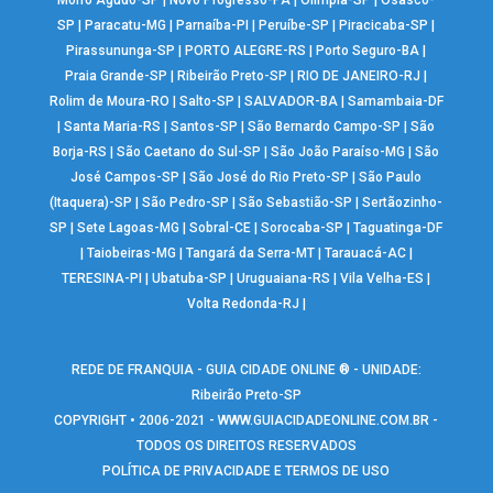
Morro Agudo-SP
|
Novo Progresso-PA
|
Olímpia-SP
|
Osasco-
SP
|
Paracatu-MG
|
Parnaíba-PI
|
Peruíbe-SP
|
Piracicaba-SP
|
Pirassununga-SP
|
PORTO ALEGRE-RS
|
Porto Seguro-BA
|
Praia Grande-SP
|
Ribeirão Preto-SP
|
RIO DE JANEIRO-RJ
|
Rolim de Moura-RO
|
Salto-SP
|
SALVADOR-BA
|
Samambaia-DF
|
Santa Maria-RS
|
Santos-SP
|
São Bernardo Campo-SP
|
São
Borja-RS
|
São Caetano do Sul-SP
|
São João Paraíso-MG
|
São
José Campos-SP
|
São José do Rio Preto-SP
|
São Paulo
(Itaquera)-SP
|
São Pedro-SP
|
São Sebastião-SP
|
Sertãozinho-
SP
|
Sete Lagoas-MG
|
Sobral-CE
|
Sorocaba-SP
|
Taguatinga-DF
|
Taiobeiras-MG
|
Tangará da Serra-MT
|
Tarauacá-AC
|
TERESINA-PI
|
Ubatuba-SP
|
Uruguaiana-RS
|
Vila Velha-ES
|
Volta Redonda-RJ
|
REDE DE FRANQUIA - GUIA CIDADE ONLINE ® - UNIDADE:
Ribeirão Preto-SP
COPYRIGHT • 2006-2021 -
WWW.GUIACIDADEONLINE.COM.BR
-
TODOS OS DIREITOS RESERVADOS
POLÍTICA DE PRIVACIDADE E TERMOS DE USO