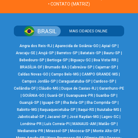
• CONTATO (MATRIZ)
MAIS CIDADES ONLINE
Angra dos Reis-RJ
|
Aparecida de Goiânia-GO
|
Apiaí-SP
|
Aracaju-SE
|
Arujá-SP
|
Barretos-SP
|
Batatais-SP
|
Bauru-SP
|
Bebedouro-SP
|
Bertioga-SP
|
Biguaçu-SC
|
Boa Vista-RR
|
BRASÍLIA-DF
|
Brumado-BA
|
Cabreúva-SP
|
Cajamar-SP
|
Caldas Novas-GO
|
Campo Belo-MG
|
CAMPO GRANDE-MS
|
Campos Jordão-SP
|
Caraguatatuba-SP
|
Cardoso-SP
|
Ceilândia-DF
|
Cláudio-MG
|
Duque de Caxias-RJ
|
Garanhuns-PE
|
GOIÂNIA-GO
|
Guará-DF
|
Guarapuava-PR
|
Guariba-SP
|
Guarujá-SP
|
Iguapé-SP
|
Ilha Bela-SP
|
Ilha Comprida-SP
|
Itabirito-MG
|
Itaquaquecetuba-SP
|
Itaqui-RS
|
Ituiutaba-MG
|
Jaboticabal-SP
|
Jacareí-SP
|
José Raydan-MG
|
Lages-SC
|
Londrina-PR
|
Luís Correia-PI
|
MANAUS-AM
|
Matão-SP
|
Medianeira-PR
|
Mirassol-SP
|
Mococa-SP
|
Monte Alto-SP
|