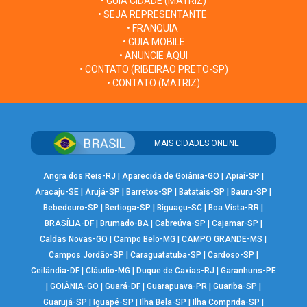
• GUIA CIDADE (MATRIZ)
• SEJA REPRESENTANTE
• FRANQUIA
• GUIA MOBILE
• ANUNCIE AQUI
• CONTATO (RIBEIRÃO PRETO-SP)
• CONTATO (MATRIZ)
MAIS CIDADES ONLINE
Angra dos Reis-RJ
|
Aparecida de Goiânia-GO
|
Apiaí-SP
|
Aracaju-SE
|
Arujá-SP
|
Barretos-SP
|
Batatais-SP
|
Bauru-SP
|
Bebedouro-SP
|
Bertioga-SP
|
Biguaçu-SC
|
Boa Vista-RR
|
BRASÍLIA-DF
|
Brumado-BA
|
Cabreúva-SP
|
Cajamar-SP
|
Caldas Novas-GO
|
Campo Belo-MG
|
CAMPO GRANDE-MS
|
Campos Jordão-SP
|
Caraguatatuba-SP
|
Cardoso-SP
|
Ceilândia-DF
|
Cláudio-MG
|
Duque de Caxias-RJ
|
Garanhuns-PE
|
GOIÂNIA-GO
|
Guará-DF
|
Guarapuava-PR
|
Guariba-SP
|
Guarujá-SP
|
Iguapé-SP
|
Ilha Bela-SP
|
Ilha Comprida-SP
|