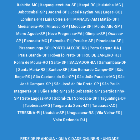
Itabirito-MG
|
Itaquaquecetuba-SP
|
Itaqui-RS
|
Ituiutaba-MG
|
Jaboticabal-SP
|
Jacareí-SP
|
José Raydan-MG
|
Lages-SC
|
Londrina-PR
|
Luís Correia-PI
|
MANAUS-AM
|
Matão-SP
|
Medianeira-PR
|
Mirassol-SP
|
Mococa-SP
|
Monte Alto-SP
|
Morro Agudo-SP
|
Novo Progresso-PA
|
Olímpia-SP
|
Osasco-
SP
|
Paracatu-MG
|
Parnaíba-PI
|
Peruíbe-SP
|
Piracicaba-SP
|
Pirassununga-SP
|
PORTO ALEGRE-RS
|
Porto Seguro-BA
|
Praia Grande-SP
|
Ribeirão Preto-SP
|
RIO DE JANEIRO-RJ
|
Rolim de Moura-RO
|
Salto-SP
|
SALVADOR-BA
|
Samambaia-DF
|
Santa Maria-RS
|
Santos-SP
|
São Bernardo Campo-SP
|
São
Borja-RS
|
São Caetano do Sul-SP
|
São João Paraíso-MG
|
São
José Campos-SP
|
São José do Rio Preto-SP
|
São Paulo
(Itaquera)-SP
|
São Pedro-SP
|
São Sebastião-SP
|
Sertãozinho-
SP
|
Sete Lagoas-MG
|
Sobral-CE
|
Sorocaba-SP
|
Taguatinga-DF
|
Taiobeiras-MG
|
Tangará da Serra-MT
|
Tarauacá-AC
|
TERESINA-PI
|
Ubatuba-SP
|
Uruguaiana-RS
|
Vila Velha-ES
|
Volta Redonda-RJ
|
REDE DE FRANQUIA - GUIA CIDADE ONLINE ® - UNIDADE: