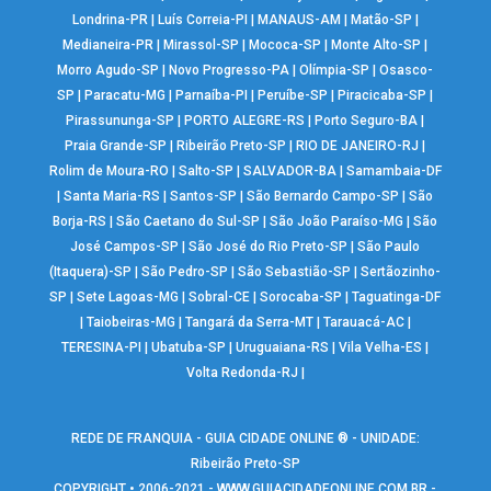
Londrina-PR
|
Luís Correia-PI
|
MANAUS-AM
|
Matão-SP
|
Medianeira-PR
|
Mirassol-SP
|
Mococa-SP
|
Monte Alto-SP
|
Morro Agudo-SP
|
Novo Progresso-PA
|
Olímpia-SP
|
Osasco-
SP
|
Paracatu-MG
|
Parnaíba-PI
|
Peruíbe-SP
|
Piracicaba-SP
|
Pirassununga-SP
|
PORTO ALEGRE-RS
|
Porto Seguro-BA
|
Praia Grande-SP
|
Ribeirão Preto-SP
|
RIO DE JANEIRO-RJ
|
Rolim de Moura-RO
|
Salto-SP
|
SALVADOR-BA
|
Samambaia-DF
|
Santa Maria-RS
|
Santos-SP
|
São Bernardo Campo-SP
|
São
Borja-RS
|
São Caetano do Sul-SP
|
São João Paraíso-MG
|
São
José Campos-SP
|
São José do Rio Preto-SP
|
São Paulo
(Itaquera)-SP
|
São Pedro-SP
|
São Sebastião-SP
|
Sertãozinho-
SP
|
Sete Lagoas-MG
|
Sobral-CE
|
Sorocaba-SP
|
Taguatinga-DF
|
Taiobeiras-MG
|
Tangará da Serra-MT
|
Tarauacá-AC
|
TERESINA-PI
|
Ubatuba-SP
|
Uruguaiana-RS
|
Vila Velha-ES
|
Volta Redonda-RJ
|
REDE DE FRANQUIA - GUIA CIDADE ONLINE ® - UNIDADE:
Ribeirão Preto-SP
COPYRIGHT • 2006-2021 -
WWW.GUIACIDADEONLINE.COM.BR
-