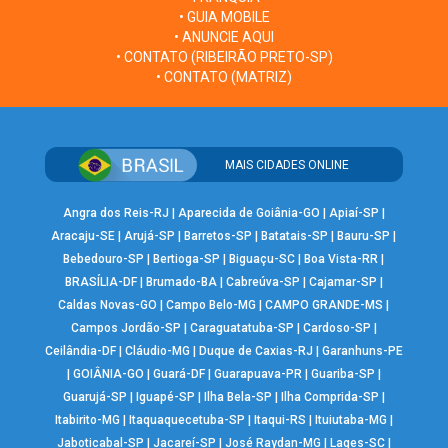
• GUIA MOBILE
• ANUNCIE AQUI
• CONTATO (RIBEIRÃO PRETO-SP)
• CONTATO (MATRIZ)
MAIS CIDADES ONLINE
Angra dos Reis-RJ
|
Aparecida de Goiânia-GO
|
Apiaí-SP
|
Aracaju-SE
|
Arujá-SP
|
Barretos-SP
|
Batatais-SP
|
Bauru-SP
|
Bebedouro-SP
|
Bertioga-SP
|
Biguaçu-SC
|
Boa Vista-RR
|
BRASÍLIA-DF
|
Brumado-BA
|
Cabreúva-SP
|
Cajamar-SP
|
Caldas Novas-GO
|
Campo Belo-MG
|
CAMPO GRANDE-MS
|
Campos Jordão-SP
|
Caraguatatuba-SP
|
Cardoso-SP
|
Ceilândia-DF
|
Cláudio-MG
|
Duque de Caxias-RJ
|
Garanhuns-PE
|
GOIÂNIA-GO
|
Guará-DF
|
Guarapuava-PR
|
Guariba-SP
|
Guarujá-SP
|
Iguapé-SP
|
Ilha Bela-SP
|
Ilha Comprida-SP
|
Itabirito-MG
|
Itaquaquecetuba-SP
|
Itaqui-RS
|
Ituiutaba-MG
|
Jaboticabal-SP
|
Jacareí-SP
|
José Raydan-MG
|
Lages-SC
|