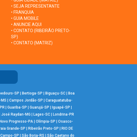
• GUIA CIDADE (MATRIZ)
• SEJA REPRESENTANTE
• FRANQUIA
• GUIA MOBILE
• ANUNCIE AQUI
• CONTATO (RIBEIRÃO PRETO-
SP)
• CONTATO (MATRIZ)
bedouro-SP
|
Bertioga-SP
|
Biguaçu-SC
|
Boa
-MS
|
Campos Jordão-SP
|
Caraguatatuba-
-PR
|
Guariba-SP
|
Guarujá-SP
|
Iguapé-SP
|
|
José Raydan-MG
|
Lages-SC
|
Londrina-PR
Novo Progresso-PA
|
Olímpia-SP
|
Osasco-
raia Grande-SP
|
Ribeirão Preto-SP
|
RIO DE
o Campo-SP
|
São Borja-RS
|
São Caetano do