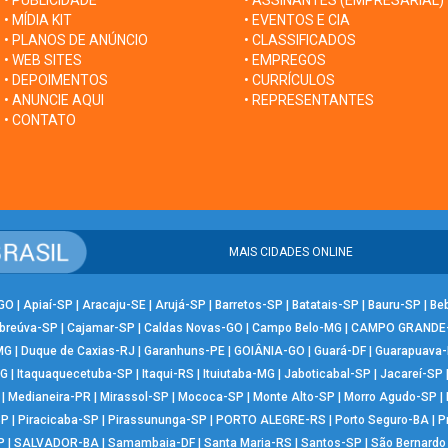
• PUBLICIDADE
• ASSINANTES (EMPRESARIAL)
• MÍDIA KIT
• EVENTOS E CIA
• PLANOS DE ANÚNCIO
• CLASSIFICADOS
• WEB SITES
• EMPREGOS
• DEPOIMENTOS
• CURRÍCULOS
• ANUNCIE AQUI
• REPRESENTANTES
• CONTATO
MAIS CIDADES ONLINE
-GO
|
Apiaí-SP
|
Aracaju-SE
|
Arujá-SP
|
Barretos-SP
|
Batatais-SP
|
Bauru-SP
|
Be
breúva-SP
|
Cajamar-SP
|
Caldas Novas-GO
|
Campo Belo-MG
|
CAMPO GRANDE
MG
|
Duque de Caxias-RJ
|
Garanhuns-PE
|
GOIÂNIA-GO
|
Guará-DF
|
Guarapuava
MG
|
Itaquaquecetuba-SP
|
Itaqui-RS
|
Ituiutaba-MG
|
Jaboticabal-SP
|
Jacareí-SP
|
Medianeira-PR
|
Mirassol-SP
|
Mococa-SP
|
Monte Alto-SP
|
Morro Agudo-SP
|
SP
|
Piracicaba-SP
|
Pirassununga-SP
|
PORTO ALEGRE-RS
|
Porto Seguro-BA
|
P
P
|
SALVADOR-BA
|
Samambaia-DF
|
Santa Maria-RS
|
Santos-SP
|
São Bernard