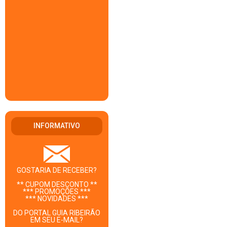
INFORMATIVO
GOSTARIA DE RECEBER?
** CUPOM DESCONTO **
*** PROMOÇÕES ***
*** NOVIDADES ***
DO PORTAL GUIA RIBEIRÃO
EM SEU E-MAIL?