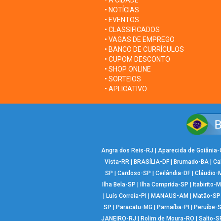
• A CIDADE
• NOTÍCIAS
• EVENTOS
• CLASSIFICADOS
• VAGAS DE EMPREGO
• BANCO DE CURRÍCULOS
• CUPOM DESCONTO
• SHOP ONLINE
• SORTEIOS
• APLICATIVO
Angra dos Reis-RJ
|
Aparecida de Goiânia
Vista-RR
|
BRASÍLIA-DF
|
Brumado-BA
|
Ca
SP
|
Cardoso-SP
|
Ceilândia-DF
|
Cláudio-
Ilha Bela-SP
|
Ilha Comprida-SP
|
Itabirito-
|
Luís Correia-PI
|
MANAUS-AM
|
Matão-SP
SP
|
Paracatu-MG
|
Parnaíba-PI
|
Peruíbe-
JANEIRO-RJ
|
Rolim de Moura-RO
|
Salto-S