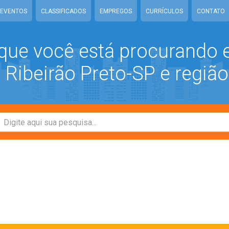
EVENTOS
CLASSIFICADOS
EMPREGOS
CURRÍCULOS
CONTATO
que você está procurando
Ribeirão Preto-SP e região