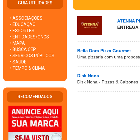
GUIA UTILIDADES
• ASSOCIAÇÕES
ATENNA P
• EDUCAÇÃO
ENTREGA 
• ESPORTES
• ENTIDADES/ONGS
• MAPA
• BUSCA CEP
Bella Dora Pizza Gourmet
• SERVIÇOS PÚBLICOS
Uma pizzaria com uma proposta 
• SAÚDE
• TEMPO & CLIMA
Disk Nona
Disk Nona - Pizzas & Calzones 
RECOMENDADOS