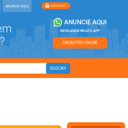
ANUNCIE AQUI
ANUNCIE AQUI
 em
MENSAGEM WHATS APP
?
CADASTRO ONLINE