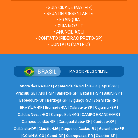
• GUIA CIDADE (MATRIZ)
• SEJA REPRESENTANTE
• FRANQUIA
• GUIA MOBILE
• ANUNCIE AQUI
• CONTATO (RIBEIRÃO PRETO-SP)
• CONTATO (MATRIZ)
MAIS CIDADES ONLINE
Angra dos Reis-RJ
|
Aparecida de Goiânia-GO
|
Apiaí-SP
|
Aracaju-SE
|
Arujá-SP
|
Barretos-SP
|
Batatais-SP
|
Bauru-SP
|
Bebedouro-SP
|
Bertioga-SP
|
Biguaçu-SC
|
Boa Vista-RR
|
BRASÍLIA-DF
|
Brumado-BA
|
Cabreúva-SP
|
Cajamar-SP
|
Caldas Novas-GO
|
Campo Belo-MG
|
CAMPO GRANDE-MS
|
Campos Jordão-SP
|
Caraguatatuba-SP
|
Cardoso-SP
|
Ceilândia-DF
|
Cláudio-MG
|
Duque de Caxias-RJ
|
Garanhuns-PE
|
GOIÂNIA-GO
|
Guará-DF
|
Guarapuava-PR
|
Guariba-SP
|