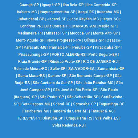
Guarujá-SP
|
Iguapé-SP
|
Ilha Bela-SP
|
Ilha Comprida-SP
|
Itabirito-MG
|
Itaquaquecetuba-SP
|
Itaqui-RS
|
Ituiutaba-MG
|
Jaboticabal-SP
|
Jacareí-SP
|
José Raydan-MG
|
Lages-SC
|
Londrina-PR
|
Luís Correia-PI
|
MANAUS-AM
|
Matão-SP
|
Medianeira-PR
|
Mirassol-SP
|
Mococa-SP
|
Monte Alto-SP
|
Morro Agudo-SP
|
Novo Progresso-PA
|
Olímpia-SP
|
Osasco-
SP
|
Paracatu-MG
|
Parnaíba-PI
|
Peruíbe-SP
|
Piracicaba-SP
|
Pirassununga-SP
|
PORTO ALEGRE-RS
|
Porto Seguro-BA
|
Praia Grande-SP
|
Ribeirão Preto-SP
|
RIO DE JANEIRO-RJ
|
Rolim de Moura-RO
|
Salto-SP
|
SALVADOR-BA
|
Samambaia-DF
|
Santa Maria-RS
|
Santos-SP
|
São Bernardo Campo-SP
|
São
Borja-RS
|
São Caetano do Sul-SP
|
São João Paraíso-MG
|
São
José Campos-SP
|
São José do Rio Preto-SP
|
São Paulo
(Itaquera)-SP
|
São Pedro-SP
|
São Sebastião-SP
|
Sertãozinho-
SP
|
Sete Lagoas-MG
|
Sobral-CE
|
Sorocaba-SP
|
Taguatinga-DF
|
Taiobeiras-MG
|
Tangará da Serra-MT
|
Tarauacá-AC
|
TERESINA-PI
|
Ubatuba-SP
|
Uruguaiana-RS
|
Vila Velha-ES
|
Volta Redonda-RJ
|