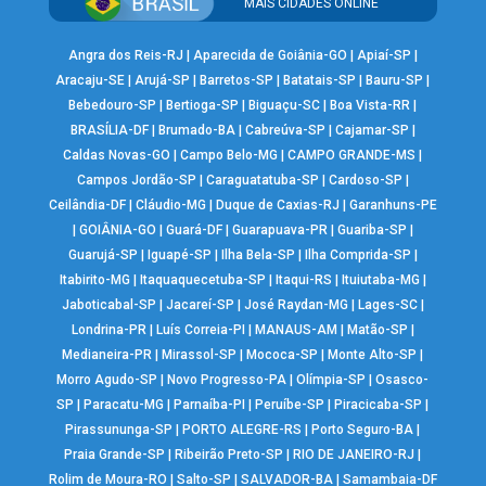
MAIS CIDADES ONLINE
Angra dos Reis-RJ
|
Aparecida de Goiânia-GO
|
Apiaí-SP
|
Aracaju-SE
|
Arujá-SP
|
Barretos-SP
|
Batatais-SP
|
Bauru-SP
|
Bebedouro-SP
|
Bertioga-SP
|
Biguaçu-SC
|
Boa Vista-RR
|
BRASÍLIA-DF
|
Brumado-BA
|
Cabreúva-SP
|
Cajamar-SP
|
Caldas Novas-GO
|
Campo Belo-MG
|
CAMPO GRANDE-MS
|
Campos Jordão-SP
|
Caraguatatuba-SP
|
Cardoso-SP
|
Ceilândia-DF
|
Cláudio-MG
|
Duque de Caxias-RJ
|
Garanhuns-PE
|
GOIÂNIA-GO
|
Guará-DF
|
Guarapuava-PR
|
Guariba-SP
|
Guarujá-SP
|
Iguapé-SP
|
Ilha Bela-SP
|
Ilha Comprida-SP
|
Itabirito-MG
|
Itaquaquecetuba-SP
|
Itaqui-RS
|
Ituiutaba-MG
|
Jaboticabal-SP
|
Jacareí-SP
|
José Raydan-MG
|
Lages-SC
|
Londrina-PR
|
Luís Correia-PI
|
MANAUS-AM
|
Matão-SP
|
Medianeira-PR
|
Mirassol-SP
|
Mococa-SP
|
Monte Alto-SP
|
Morro Agudo-SP
|
Novo Progresso-PA
|
Olímpia-SP
|
Osasco-
SP
|
Paracatu-MG
|
Parnaíba-PI
|
Peruíbe-SP
|
Piracicaba-SP
|
Pirassununga-SP
|
PORTO ALEGRE-RS
|
Porto Seguro-BA
|
Praia Grande-SP
|
Ribeirão Preto-SP
|
RIO DE JANEIRO-RJ
|
Rolim de Moura-RO
|
Salto-SP
|
SALVADOR-BA
|
Samambaia-DF