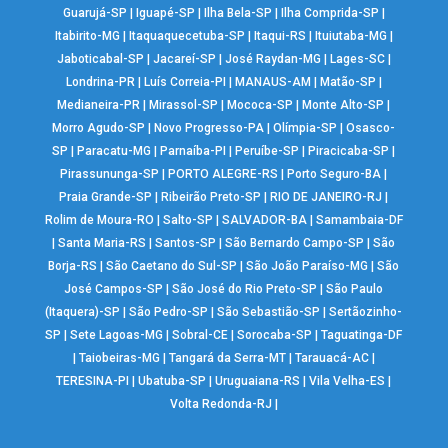
Guarujá-SP
|
Iguapé-SP
|
Ilha Bela-SP
|
Ilha Comprida-SP
|
Itabirito-MG
|
Itaquaquecetuba-SP
|
Itaqui-RS
|
Ituiutaba-MG
|
Jaboticabal-SP
|
Jacareí-SP
|
José Raydan-MG
|
Lages-SC
|
Londrina-PR
|
Luís Correia-PI
|
MANAUS-AM
|
Matão-SP
|
Medianeira-PR
|
Mirassol-SP
|
Mococa-SP
|
Monte Alto-SP
|
Morro Agudo-SP
|
Novo Progresso-PA
|
Olímpia-SP
|
Osasco-
SP
|
Paracatu-MG
|
Parnaíba-PI
|
Peruíbe-SP
|
Piracicaba-SP
|
Pirassununga-SP
|
PORTO ALEGRE-RS
|
Porto Seguro-BA
|
Praia Grande-SP
|
Ribeirão Preto-SP
|
RIO DE JANEIRO-RJ
|
Rolim de Moura-RO
|
Salto-SP
|
SALVADOR-BA
|
Samambaia-DF
|
Santa Maria-RS
|
Santos-SP
|
São Bernardo Campo-SP
|
São
Borja-RS
|
São Caetano do Sul-SP
|
São João Paraíso-MG
|
São
José Campos-SP
|
São José do Rio Preto-SP
|
São Paulo
(Itaquera)-SP
|
São Pedro-SP
|
São Sebastião-SP
|
Sertãozinho-
SP
|
Sete Lagoas-MG
|
Sobral-CE
|
Sorocaba-SP
|
Taguatinga-DF
|
Taiobeiras-MG
|
Tangará da Serra-MT
|
Tarauacá-AC
|
TERESINA-PI
|
Ubatuba-SP
|
Uruguaiana-RS
|
Vila Velha-ES
|
Volta Redonda-RJ
|