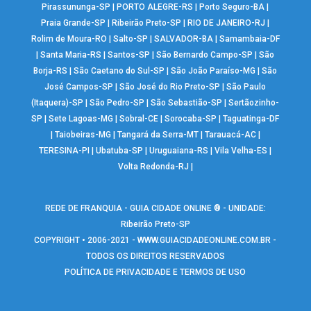
Pirassununga-SP
|
PORTO ALEGRE-RS
|
Porto Seguro-BA
|
Praia Grande-SP
|
Ribeirão Preto-SP
|
RIO DE JANEIRO-RJ
|
Rolim de Moura-RO
|
Salto-SP
|
SALVADOR-BA
|
Samambaia-DF
|
Santa Maria-RS
|
Santos-SP
|
São Bernardo Campo-SP
|
São
Borja-RS
|
São Caetano do Sul-SP
|
São João Paraíso-MG
|
São
José Campos-SP
|
São José do Rio Preto-SP
|
São Paulo
(Itaquera)-SP
|
São Pedro-SP
|
São Sebastião-SP
|
Sertãozinho-
SP
|
Sete Lagoas-MG
|
Sobral-CE
|
Sorocaba-SP
|
Taguatinga-DF
|
Taiobeiras-MG
|
Tangará da Serra-MT
|
Tarauacá-AC
|
TERESINA-PI
|
Ubatuba-SP
|
Uruguaiana-RS
|
Vila Velha-ES
|
Volta Redonda-RJ
|
REDE DE FRANQUIA - GUIA CIDADE ONLINE ® - UNIDADE:
Ribeirão Preto-SP
COPYRIGHT • 2006-2021 -
WWW.GUIACIDADEONLINE.COM.BR
-
TODOS OS DIREITOS RESERVADOS
POLÍTICA DE PRIVACIDADE E TERMOS DE USO