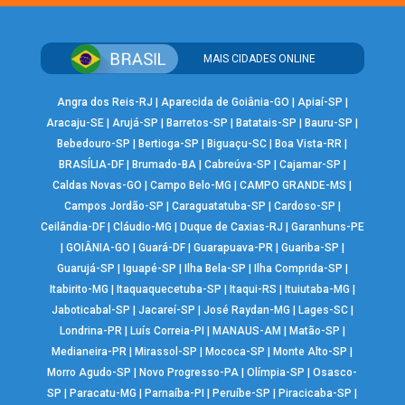
MAIS CIDADES ONLINE
Angra dos Reis-RJ
|
Aparecida de Goiânia-GO
|
Apiaí-SP
|
Aracaju-SE
|
Arujá-SP
|
Barretos-SP
|
Batatais-SP
|
Bauru-SP
|
Bebedouro-SP
|
Bertioga-SP
|
Biguaçu-SC
|
Boa Vista-RR
|
BRASÍLIA-DF
|
Brumado-BA
|
Cabreúva-SP
|
Cajamar-SP
|
Caldas Novas-GO
|
Campo Belo-MG
|
CAMPO GRANDE-MS
|
Campos Jordão-SP
|
Caraguatatuba-SP
|
Cardoso-SP
|
Ceilândia-DF
|
Cláudio-MG
|
Duque de Caxias-RJ
|
Garanhuns-PE
|
GOIÂNIA-GO
|
Guará-DF
|
Guarapuava-PR
|
Guariba-SP
|
Guarujá-SP
|
Iguapé-SP
|
Ilha Bela-SP
|
Ilha Comprida-SP
|
Itabirito-MG
|
Itaquaquecetuba-SP
|
Itaqui-RS
|
Ituiutaba-MG
|
Jaboticabal-SP
|
Jacareí-SP
|
José Raydan-MG
|
Lages-SC
|
Londrina-PR
|
Luís Correia-PI
|
MANAUS-AM
|
Matão-SP
|
Medianeira-PR
|
Mirassol-SP
|
Mococa-SP
|
Monte Alto-SP
|
Morro Agudo-SP
|
Novo Progresso-PA
|
Olímpia-SP
|
Osasco-
SP
|
Paracatu-MG
|
Parnaíba-PI
|
Peruíbe-SP
|
Piracicaba-SP
|