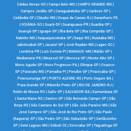
Caldas Novas-GO
|
Campo Belo-MG
|
CAMPO GRANDE-MS
|
Campos Jordão-SP
|
Caraguatatuba-SP
|
Cardoso-SP
|
Ceilândia-DF
|
Cláudio-MG
|
Duque de Caxias-RJ
|
Garanhuns-PE
|
GOIÂNIA-GO
|
Guará-DF
|
Guarapuava-PR
|
Guariba-SP
|
Guarujá-SP
|
Iguapé-SP
|
Ilha Bela-SP
|
Ilha Comprida-SP
|
Itabirito-MG
|
Itaquaquecetuba-SP
|
Itaqui-RS
|
Ituiutaba-MG
|
Jaboticabal-SP
|
Jacareí-SP
|
José Raydan-MG
|
Lages-SC
|
Londrina-PR
|
Luís Correia-PI
|
MANAUS-AM
|
Matão-SP
|
Medianeira-PR
|
Mirassol-SP
|
Mococa-SP
|
Monte Alto-SP
|
Morro Agudo-SP
|
Novo Progresso-PA
|
Olímpia-SP
|
Osasco-
SP
|
Paracatu-MG
|
Parnaíba-PI
|
Peruíbe-SP
|
Piracicaba-SP
|
Pirassununga-SP
|
PORTO ALEGRE-RS
|
Porto Seguro-BA
|
Praia Grande-SP
|
Ribeirão Preto-SP
|
RIO DE JANEIRO-RJ
|
Rolim de Moura-RO
|
Salto-SP
|
SALVADOR-BA
|
Samambaia-DF
|
Santa Maria-RS
|
Santos-SP
|
São Bernardo Campo-SP
|
São
Borja-RS
|
São Caetano do Sul-SP
|
São João Paraíso-MG
|
São
José Campos-SP
|
São José do Rio Preto-SP
|
São Paulo
(Itaquera)-SP
|
São Pedro-SP
|
São Sebastião-SP
|
Sertãozinho-
SP
|
Sete Lagoas-MG
|
Sobral-CE
|
Sorocaba-SP
|
Taguatinga-DF