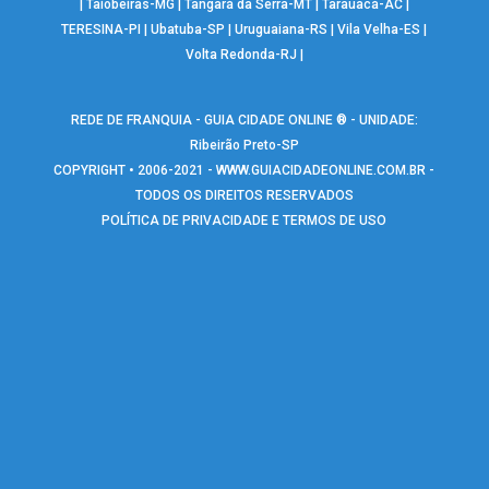
|
Taiobeiras-MG
|
Tangará da Serra-MT
|
Tarauacá-AC
|
TERESINA-PI
|
Ubatuba-SP
|
Uruguaiana-RS
|
Vila Velha-ES
|
Volta Redonda-RJ
|
REDE DE FRANQUIA - GUIA CIDADE ONLINE ® - UNIDADE:
Ribeirão Preto-SP
COPYRIGHT • 2006-2021 -
WWW.GUIACIDADEONLINE.COM.BR
-
TODOS OS DIREITOS RESERVADOS
POLÍTICA DE PRIVACIDADE E TERMOS DE USO