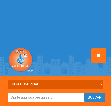
/home/portalguiaribeirao/www/class-mb/Seguranca.Class.php
on
line
37
Warning
: Illegal string offset 'ATIVO' in
/home/portalguiaribeirao/www/class-mb/Seguranca.Class.php
on
line
37