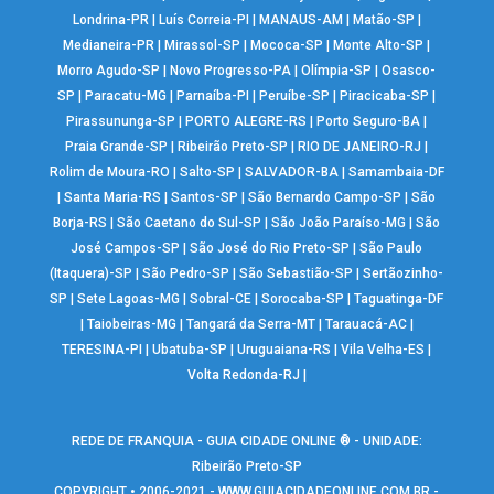
Londrina-PR
|
Luís Correia-PI
|
MANAUS-AM
|
Matão-SP
|
Medianeira-PR
|
Mirassol-SP
|
Mococa-SP
|
Monte Alto-SP
|
Morro Agudo-SP
|
Novo Progresso-PA
|
Olímpia-SP
|
Osasco-
SP
|
Paracatu-MG
|
Parnaíba-PI
|
Peruíbe-SP
|
Piracicaba-SP
|
Pirassununga-SP
|
PORTO ALEGRE-RS
|
Porto Seguro-BA
|
Praia Grande-SP
|
Ribeirão Preto-SP
|
RIO DE JANEIRO-RJ
|
Rolim de Moura-RO
|
Salto-SP
|
SALVADOR-BA
|
Samambaia-DF
|
Santa Maria-RS
|
Santos-SP
|
São Bernardo Campo-SP
|
São
Borja-RS
|
São Caetano do Sul-SP
|
São João Paraíso-MG
|
São
José Campos-SP
|
São José do Rio Preto-SP
|
São Paulo
(Itaquera)-SP
|
São Pedro-SP
|
São Sebastião-SP
|
Sertãozinho-
SP
|
Sete Lagoas-MG
|
Sobral-CE
|
Sorocaba-SP
|
Taguatinga-DF
|
Taiobeiras-MG
|
Tangará da Serra-MT
|
Tarauacá-AC
|
TERESINA-PI
|
Ubatuba-SP
|
Uruguaiana-RS
|
Vila Velha-ES
|
Volta Redonda-RJ
|
REDE DE FRANQUIA - GUIA CIDADE ONLINE ® - UNIDADE:
Ribeirão Preto-SP
COPYRIGHT • 2006-2021 -
WWW.GUIACIDADEONLINE.COM.BR
-