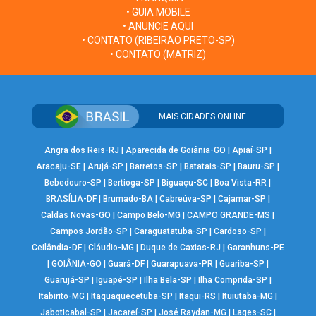
• GUIA MOBILE
• ANUNCIE AQUI
• CONTATO (RIBEIRÃO PRETO-SP)
• CONTATO (MATRIZ)
MAIS CIDADES ONLINE
Angra dos Reis-RJ
|
Aparecida de Goiânia-GO
|
Apiaí-SP
|
Aracaju-SE
|
Arujá-SP
|
Barretos-SP
|
Batatais-SP
|
Bauru-SP
|
Bebedouro-SP
|
Bertioga-SP
|
Biguaçu-SC
|
Boa Vista-RR
|
BRASÍLIA-DF
|
Brumado-BA
|
Cabreúva-SP
|
Cajamar-SP
|
Caldas Novas-GO
|
Campo Belo-MG
|
CAMPO GRANDE-MS
|
Campos Jordão-SP
|
Caraguatatuba-SP
|
Cardoso-SP
|
Ceilândia-DF
|
Cláudio-MG
|
Duque de Caxias-RJ
|
Garanhuns-PE
|
GOIÂNIA-GO
|
Guará-DF
|
Guarapuava-PR
|
Guariba-SP
|
Guarujá-SP
|
Iguapé-SP
|
Ilha Bela-SP
|
Ilha Comprida-SP
|
Itabirito-MG
|
Itaquaquecetuba-SP
|
Itaqui-RS
|
Ituiutaba-MG
|
Jaboticabal-SP
|
Jacareí-SP
|
José Raydan-MG
|
Lages-SC
|